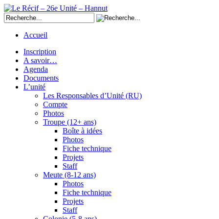
Accueil
Inscription
A savoir…
Agenda
Documents
L’unité
Les Responsables d’Unité (RU)
Compte
Photos
Troupe (12+ ans)
Boîte à idées
Photos
Fiche technique
Projets
Staff
Meute (8-12 ans)
Photos
Fiche technique
Projets
Staff
Colonie (5-8 ans)