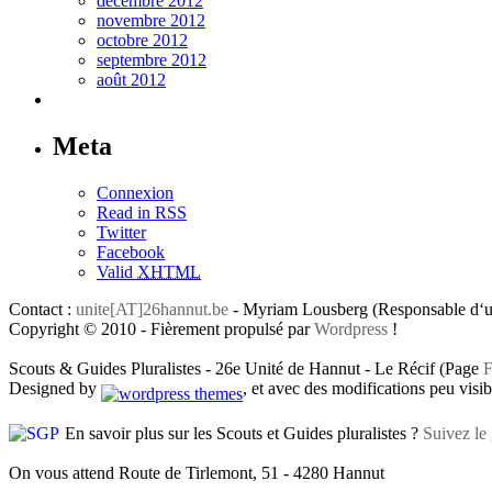
décembre 2012
novembre 2012
octobre 2012
septembre 2012
août 2012
Meta
Connexion
Read in RSS
Twitter
Facebook
Valid
XHTML
Contact :
unite[AT]26hannut.be
- Myriam Lousberg (Responsable d‘un
Copyright © 2010 - Fièrement propulsé par
Wordpress
!
Scouts & Guides Pluralistes - 26e Unité de Hannut - Le Récif (Page
F
Designed by
, et avec des modifications peu visibl
En savoir plus sur les Scouts et Guides pluralistes ?
Suivez le 
On vous attend Route de Tirlemont, 51 - 4280 Hannut