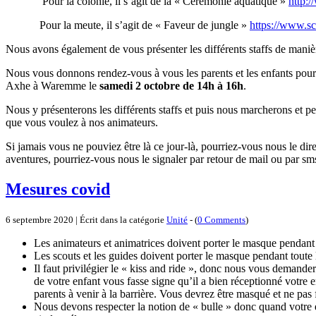
Pour la colonie, il s’agit de la « Cérémonie aquatique »
http:/
Pour la meute, il s’agit de « Faveur de jungle »
https://www.sc
Nous avons également de vous présenter les différents staffs de manièr
Nous vous donnons rendez-vous à vous les parents et les enfants pour 
Axhe à Waremme le
samedi 2 octobre de 14h à 16h
.
Nous y présenterons les différents staffs et puis nous marcherons et p
que vous voulez à nos animateurs.
Si jamais vous ne pouviez être là ce jour-là, pourriez-vous nous le dir
aventures, pourriez-vous nous le signaler par retour de mail ou par sm
Mesures covid
6 septembre 2020 | Écrit dans la catégorie
Unité
- (
0 Comments
)
Les animateurs et animatrices doivent porter le masque pendant 
Les scouts et les guides doivent porter le masque pendant toute 
Il faut privilégier le « kiss and ride », donc nous vous demande
de votre enfant vous fasse signe qu’il a bien réceptionné votre 
parents à venir à la barrière. Vous devrez être masqué et ne pas 
Nous devons respecter la notion de « bulle » donc quand votre enf