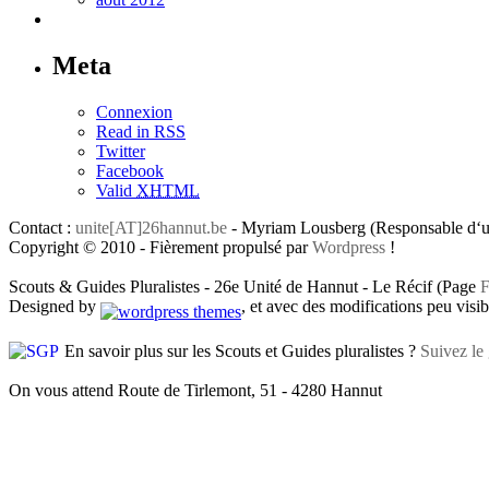
Meta
Connexion
Read in RSS
Twitter
Facebook
Valid
XHTML
Contact :
unite[AT]26hannut.be
- Myriam Lousberg (Responsable d‘un
Copyright © 2010 - Fièrement propulsé par
Wordpress
!
Scouts & Guides Pluralistes - 26e Unité de Hannut - Le Récif (Page
F
Designed by
, et avec des modifications peu visibl
En savoir plus sur les Scouts et Guides pluralistes ?
Suivez le 
On vous attend Route de Tirlemont, 51 - 4280 Hannut