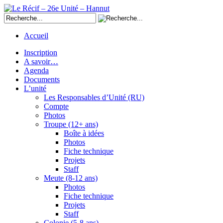
Accueil
Inscription
A savoir…
Agenda
Documents
L’unité
Les Responsables d’Unité (RU)
Compte
Photos
Troupe (12+ ans)
Boîte à idées
Photos
Fiche technique
Projets
Staff
Meute (8-12 ans)
Photos
Fiche technique
Projets
Staff
Colonie (5-8 ans)