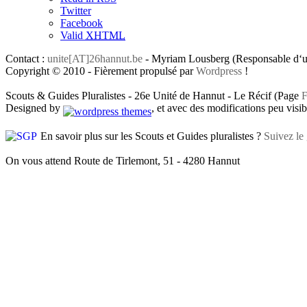
Twitter
Facebook
Valid
XHTML
Contact :
unite[AT]26hannut.be
- Myriam Lousberg (Responsable d‘un
Copyright © 2010 - Fièrement propulsé par
Wordpress
!
Scouts & Guides Pluralistes - 26e Unité de Hannut - Le Récif (Page
F
Designed by
, et avec des modifications peu visibl
En savoir plus sur les Scouts et Guides pluralistes ?
Suivez le 
On vous attend Route de Tirlemont, 51 - 4280 Hannut