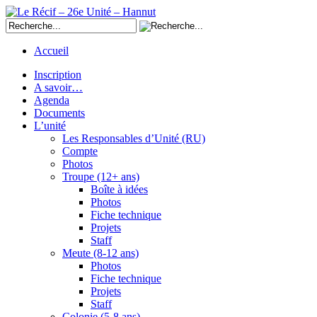
Accueil
Inscription
A savoir…
Agenda
Documents
L’unité
Les Responsables d’Unité (RU)
Compte
Photos
Troupe (12+ ans)
Boîte à idées
Photos
Fiche technique
Projets
Staff
Meute (8-12 ans)
Photos
Fiche technique
Projets
Staff
Colonie (5-8 ans)