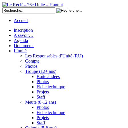
Accueil
Inscription
A savoir…
Agenda
Documents
L’unité
Les Responsables d’Unité (RU)
Compte
Photos
Troupe (12+ ans)
Boîte à idées
Photos
Fiche technique
Projets
Staff
Meute (8-12 ans)
Photos
Fiche technique
Projets
Staff
Colonie (5-8 ans)