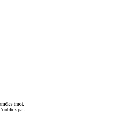
gamèles (moi,
n’oubliez pas