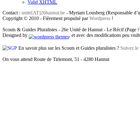
Valid
XHTML
Contact :
unite[AT]26hannut.be
- Myriam Lousberg (Responsable d‘un
Copyright © 2010 - Fièrement propulsé par
Wordpress
!
Scouts & Guides Pluralistes - 26e Unité de Hannut - Le Récif (Page
F
Designed by
, et avec des modifications peu visibl
En savoir plus sur les Scouts et Guides pluralistes ?
Suivez le 
On vous attend Route de Tirlemont, 51 - 4280 Hannut