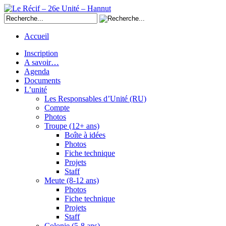
Accueil
Inscription
A savoir…
Agenda
Documents
L’unité
Les Responsables d’Unité (RU)
Compte
Photos
Troupe (12+ ans)
Boîte à idées
Photos
Fiche technique
Projets
Staff
Meute (8-12 ans)
Photos
Fiche technique
Projets
Staff
Colonie (5-8 ans)