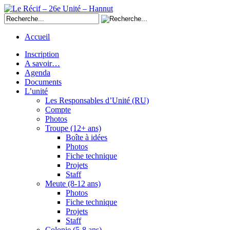
Accueil
Inscription
A savoir…
Agenda
Documents
L’unité
Les Responsables d’Unité (RU)
Compte
Photos
Troupe (12+ ans)
Boîte à idées
Photos
Fiche technique
Projets
Staff
Meute (8-12 ans)
Photos
Fiche technique
Projets
Staff
Colonie (5-8 ans)