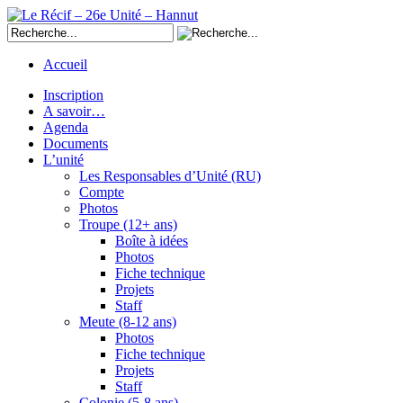
Accueil
Inscription
A savoir…
Agenda
Documents
L’unité
Les Responsables d’Unité (RU)
Compte
Photos
Troupe (12+ ans)
Boîte à idées
Photos
Fiche technique
Projets
Staff
Meute (8-12 ans)
Photos
Fiche technique
Projets
Staff
Colonie (5-8 ans)