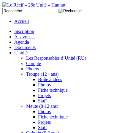
Accueil
Inscription
A savoir…
Agenda
Documents
L’unité
Les Responsables d’Unité (RU)
Compte
Photos
Troupe (12+ ans)
Boîte à idées
Photos
Fiche technique
Projets
Staff
Meute (8-12 ans)
Photos
Fiche technique
Projets
Staff
Colonie (5-8 ans)