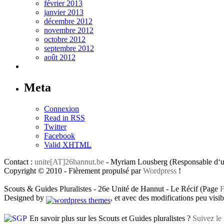
février 2013
janvier 2013
décembre 2012
novembre 2012
octobre 2012
septembre 2012
août 2012
Meta
Connexion
Read in RSS
Twitter
Facebook
Valid
XHTML
Contact :
unite[AT]26hannut.be
- Myriam Lousberg (Responsable d‘un
Copyright © 2010 - Fièrement propulsé par
Wordpress
!
Scouts & Guides Pluralistes - 26e Unité de Hannut - Le Récif (Page
F
Designed by
, et avec des modifications peu visibl
En savoir plus sur les Scouts et Guides pluralistes ?
Suivez le 