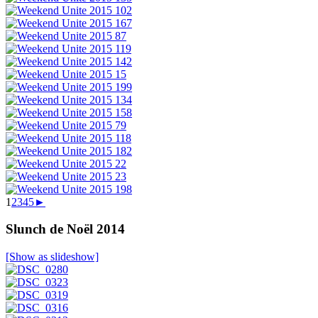
1
2
3
4
5
►
Slunch de Noël 2014
[Show as slideshow]