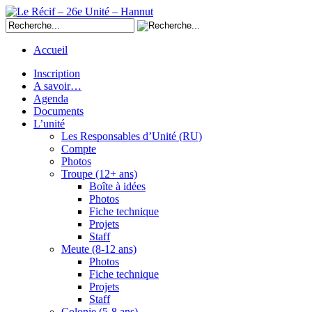
Accueil
Inscription
A savoir…
Agenda
Documents
L’unité
Les Responsables d’Unité (RU)
Compte
Photos
Troupe (12+ ans)
Boîte à idées
Photos
Fiche technique
Projets
Staff
Meute (8-12 ans)
Photos
Fiche technique
Projets
Staff
Colonie (5-8 ans)