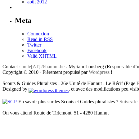
août 2012
Meta
Connexion
Read in RSS
Twitter
Facebook
Valid
XHTML
Contact :
unite[AT]26hannut.be
- Myriam Lousberg (Responsable d‘un
Copyright © 2010 - Fièrement propulsé par
Wordpress
!
Scouts & Guides Pluralistes - 26e Unité de Hannut - Le Récif (Page
F
Designed by
, et avec des modifications peu visibl
En savoir plus sur les Scouts et Guides pluralistes ?
Suivez le 
On vous attend Route de Tirlemont, 51 - 4280 Hannut