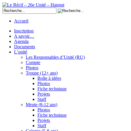
Accueil
Inscription
A savoir…
Agenda
Documents
L’unité
Les Responsables d’Unité (RU)
Compte
Photos
Troupe (12+ ans)
Boîte à idées
Photos
Fiche technique
Projets
Staff
Meute (8-12 ans)
Photos
Fiche technique
Projets
Staff
Colonie (5-8 ans)