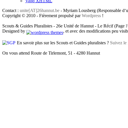
Valid
XHTML
Contact :
unite[AT]26hannut.be
- Myriam Lousberg (Responsable d‘un
Copyright © 2010 - Fièrement propulsé par
Wordpress
!
Scouts & Guides Pluralistes - 26e Unité de Hannut - Le Récif (Page
F
Designed by
, et avec des modifications peu visibl
En savoir plus sur les Scouts et Guides pluralistes ?
Suivez le 
On vous attend Route de Tirlemont, 51 - 4280 Hannut