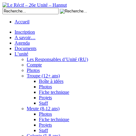
Accueil
Inscription
A savoir…
Agenda
Documents
L’unité
Les Responsables d’Unité (RU)
Compte
Photos
Troupe (12+ ans)
Boîte à idées
Photos
Fiche technique
Projets
Staff
Meute (8-12 ans)
Photos
Fiche technique
Projets
Staff
Colonie (5-8 ans)