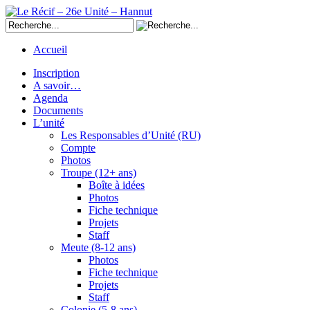
Accueil
Inscription
A savoir…
Agenda
Documents
L’unité
Les Responsables d’Unité (RU)
Compte
Photos
Troupe (12+ ans)
Boîte à idées
Photos
Fiche technique
Projets
Staff
Meute (8-12 ans)
Photos
Fiche technique
Projets
Staff
Colonie (5-8 ans)