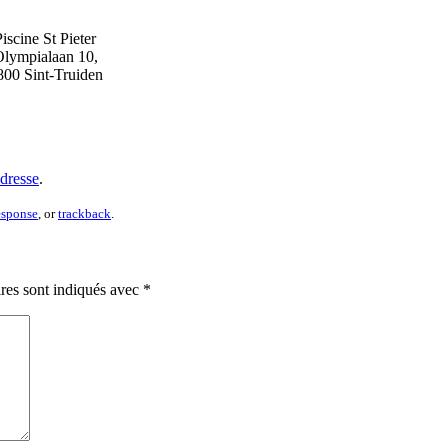
iscine St Pieter
lympialaan 10,
800 Sint-Truiden
adresse
.
esponse
, or
trackback
.
res sont indiqués avec
*