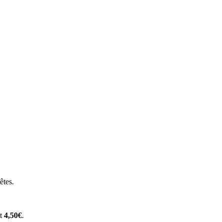
êtes.
et
4,50€
.