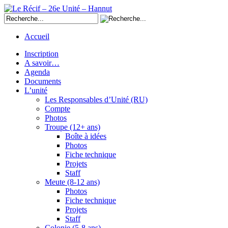
Accueil
Inscription
A savoir…
Agenda
Documents
L’unité
Les Responsables d’Unité (RU)
Compte
Photos
Troupe (12+ ans)
Boîte à idées
Photos
Fiche technique
Projets
Staff
Meute (8-12 ans)
Photos
Fiche technique
Projets
Staff
Colonie (5-8 ans)