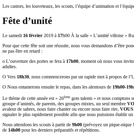
Les castors, les louveteaux, les scouts, l’équipe d’animation et l’équip
Fête d’unité
Le samedi
16 février
2019 à
17
h00 À la salle « L’amitié villoise »
Pour que cette fête soit une réussite, nous vous demandons d’être ponct
ne pas être en retard :
o L’ouverture des portes se fera à
17h00
, moment où nous vous inviton
adultes.
O Vers
18h30
, nous commencerons par un rapide mot à propos de l’Uni
O Nous entamerons ensuite le repas, dans les alentours de
19h00-19h
ème
Le thème de cette année est « 26
gots talents » et nous comptons 
groupe d’animés, de parents, des groupes mixtes, un seul membre
VO
avaleur de sabres, nous faire chanter ou encore nous faire rire,
VOUS
signaler le plus rapidement possible afin que nous puissions établir un
Nous attendons les scouts à partir de
9h00
(prévoyez un pique-nique !)
de
14h00
pour les derniers préparatifs et répétitions.