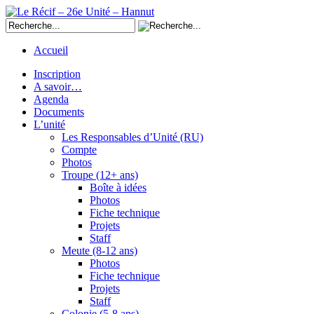
Accueil
Inscription
A savoir…
Agenda
Documents
L’unité
Les Responsables d’Unité (RU)
Compte
Photos
Troupe (12+ ans)
Boîte à idées
Photos
Fiche technique
Projets
Staff
Meute (8-12 ans)
Photos
Fiche technique
Projets
Staff
Colonie (5-8 ans)