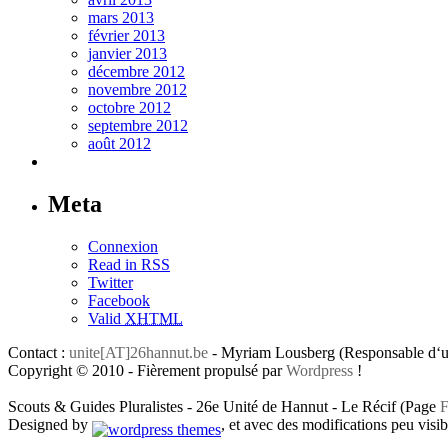
mars 2013
février 2013
janvier 2013
décembre 2012
novembre 2012
octobre 2012
septembre 2012
août 2012
Meta
Connexion
Read in RSS
Twitter
Facebook
Valid
XHTML
Contact :
unite[AT]26hannut.be
- Myriam Lousberg (Responsable d‘un
Copyright © 2010 - Fièrement propulsé par
Wordpress
!
Scouts & Guides Pluralistes - 26e Unité de Hannut - Le Récif (Page
F
Designed by
, et avec des modifications peu visibl